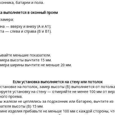
конника, батареи и пола.
ка выполняется в оконный проем
 замера:
а — вверху и внизу (А и А1);
а — слева и справа (В и В1).
ывайте меньшие показатели.
амера высоты вычтите 15 мм.
амера ширины вычтите не меньше 20 мм.
Если установка выполняется на стену или потолок
установке на потолок, замер высоты (В) выполняется от потолка
ируете установку на стену — отмеряйте не менее 100 мм от вер
ного проема.
ы жалюзи не цеплялись за подоконник или батарею, вычтите из
зателя высоты (В) 15 мм.
рине изделия прибавьте не меньше 100 мм с каждой стороны, ч