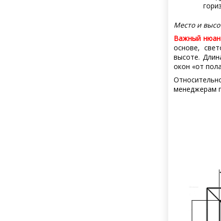
гори
Место и высо
Важный нюан
основе, све
высоте. Длин
окон «от пола
Относительн
менеджерам п