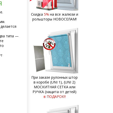
Я
е.
Скидка
5%
на все жалюзи и
рольшторы НОВОСЕЛАМ!
мм.
 делается
два типа —
те
то
ут
При заказе рулонных штор
в коробе (UNI 1), (UNI 2)
МОСКИТНАЯ СЕТКА или
РУЧКА (защита от детей)
в ПОДАРОК!!