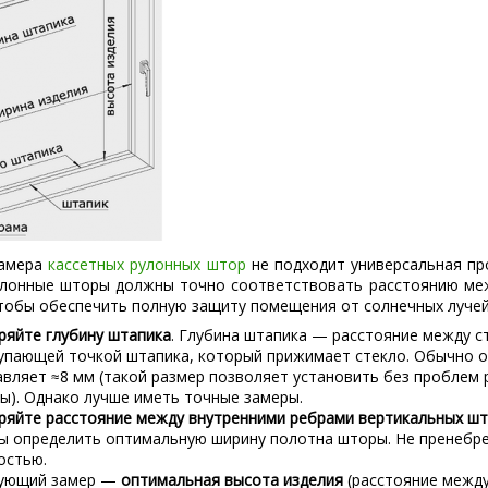
замера
кассетных рулонных штор
не подходит универсальная пр
улонные шторы должны точно соответствовать расстоянию ме
тобы обеспечить полную защиту помещения от солнечных лучей
ряйте глубину штапика
. Глубина штапика — расстояние между с
упающей точкой штапика, который прижимает стекло. Обычно 
авляет ≈8 мм (такой размер позволяет установить без проблем
ы). Однако лучше иметь точные замеры.
ряйте расстояние между внутренними ребрами вертикальных ш
ы определить оптимальную ширину полотна шторы. Не пренебр
остью.
ующий замер —
оптимальная высота изделия
(расстояние межд