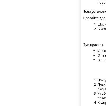
подо
Если установ
Сделайте два
Ширин
Высот
Три правила:
Учит
От з
От з
При 
План
окон
Чтоб
пока
К ши