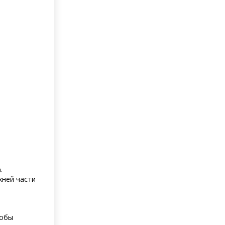
.
хней части
тобы