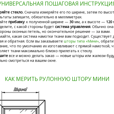
УНИВЕРСАЛЬНАЯ ПОШАГОВАЯ ИНСТРУКЦИ
ряйте стекло.
Сначала измеряйте его по ширине, затем по высот
льтаты запишите, обязательно в миллиметрах.
айте
прибавку
: к полученной ширине —
30
мм, а к высоте —
120
делите, с какой стороны будет
система управления
. Обычно она
тороны оконных петель, но окончательное решение — за вами.
майте, какая система намотки ткани вам подходит. Существует 
ая и обратная. Если вы заказываете
шторы типа «Мини»
, обрати
ание, что по умолчанию их изготавливают с прямой намоткой, ч
оляет ткани максимально близко прилегать к стеклу.
шите
все и можно делать заказ — новые шторы или жалюзи буд
льно смотреться на вашем окне.
КАК МЕРИТЬ РУЛОННУЮ ШТОРУ МИНИ