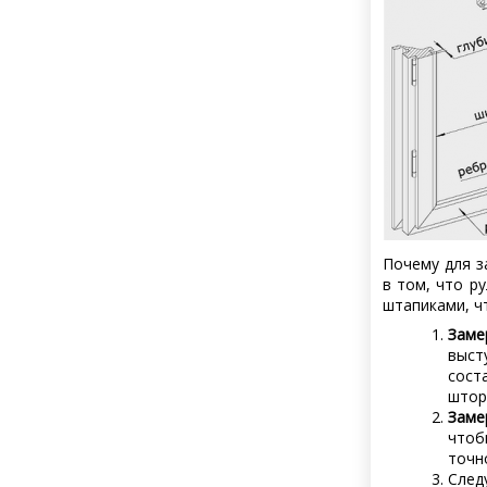
Почему для 
в том, что р
штапиками, ч
Заме
выст
сост
штор
Заме
чтоб
точн
След