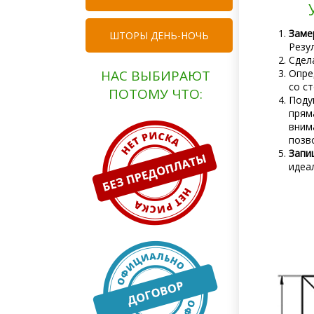
Заме
ШТОРЫ ДЕНЬ-НОЧЬ
Резу
Сдел
НАС ВЫБИРАЮТ
Опре
со с
ПОТОМУ ЧТО:
Поду
прям
вним
позв
Запи
идеа