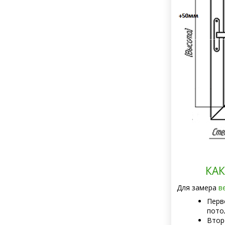
КА
Для замера
в
Перв
пото
Втор