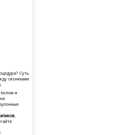
оцедура? Суть
жду оконными
.
теклом и
она
 рулонные
тапиков
,
егайте
у